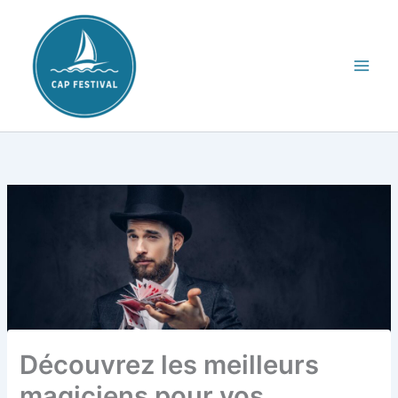
Aller
au
contenu
Découvrez les meilleurs
magiciens pour vos