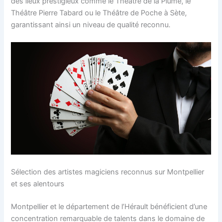
des lieux prestigieux comme le Théâtre de la Plume, le
Théâtre Pierre Tabard ou le Théâtre de Poche à Sète,
garantissant ainsi un niveau de qualité reconnu.
Sélection des artistes magiciens reconnus sur Montpellier
et ses alentours
Montpellier et le département de l’Hérault bénéficient d’une
concentration remarquable de talents dans le domaine de