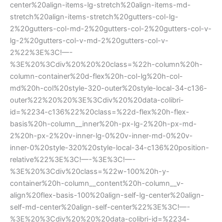
center%20align-items-lg-stretch%20align-items-md-
stretch%20align-items-stretch%20gutters-col-lg-
2%20gutters-col-md-2%20gutters-col-2%20gutters-col-v-
lg-2%20gutters-col-v-md-2%20gutters-col-v-
2%22%3E%3C!—-
%3E%20%3Cdiv%20%20%20class=%22h-column%20h-
column-container%20d-flex%20h-col-lg%20h-col-
md%20h-col%20style-320-outer%20style-local-34-c136-
outer%22%20%20%3E%3Cdiv%20%20data-colibri-
id=%2234-c136%22%20class=%22d-flex%20h-flex-
basis%20h-column__inner%20h-px-lg-2%20h-px-md-
2%20h-px-2%20v-inner-lg-0%20v-inner-md-0%20v-
inner-0%20style-320%20style-local-34-c136%20position-
relative%22%3E%3C!—-%3E%3C!—-
%3E%20%3Cdiv%20class=%22w-100%20h-y-
container%20h-column__content%20h-column__v-
align%20flex-basis-100%20align-self-lg-center%20align-
self-md-center%20align-self-center%22%3E%3C!—-
%3E%20%3Cdiv%20%20%20data-colibri-id=%2234-