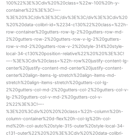
100%22%3E%3Cdiv%20%20class=%22w-100%20h-y-
container%22%3E%3C!—-
%3E%20%3C/div%3E%3C/div%3E%3C/div%3E%3Cdiv%20
%20%20data-colibri-id=%2234-c130%22%20class=%22h-
row-container%20gutters-row-lg-2%20gutters-row-md-
2%20gutters-row-2%20gutters-row-v-lg-2%20gutters-
row-v-md-2%20gutters-row-v-2%20style-314%20style-
local-34-c130%20position-relative%22%20%20%3E%3C!
—-%3E%3Cdiv%20class=%22h-row%20justify-content-lg-
center%20justify-content-md-center%20justify-content-
center%20align-items-lg-stretch%20align-items-md-
stretch%20align-items-stretch%20gutters-col-lg-
2%20gutters-col-md-2%20gutters-col-2%20gutters-col-v-
lg-2%20gutters-col-v-md-2%20gutters-col-v-
2%22%3E%3C!—-
%3E%20%3Cdiv%20%20%20class=%22h-column%20h-
column-container%20d-flex%20h-col-lg%20h-col-
md%20h-col-auto%20style-315-outer%20style-local-34-
c131-outer%22%20%20%3E%3Cdiv%20%20data-colibri-