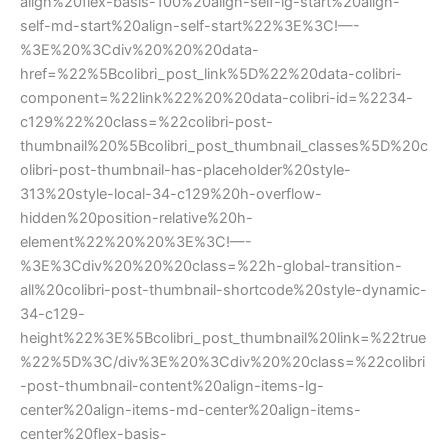
align%20flex-basis-100%20align-self-lg-start%20align-
self-md-start%20align-self-start%22%3E%3C!—-
%3E%20%3Cdiv%20%20%20data-
href=%22%5Bcolibri_post_link%5D%22%20data-colibri-
component=%22link%22%20%20data-colibri-id=%2234-
c129%22%20class=%22colibri-post-
thumbnail%20%5Bcolibri_post_thumbnail_classes%5D%20c
olibri-post-thumbnail-has-placeholder%20style-
313%20style-local-34-c129%20h-overflow-
hidden%20position-relative%20h-
element%22%20%20%3E%3C!—-
%3E%3Cdiv%20%20%20class=%22h-global-transition-
all%20colibri-post-thumbnail-shortcode%20style-dynamic-
34-c129-
height%22%3E%5Bcolibri_post_thumbnail%20link=%22true
%22%5D%3C/div%3E%20%3Cdiv%20%20class=%22colibri
-post-thumbnail-content%20align-items-lg-
center%20align-items-md-center%20align-items-
center%20flex-basis-