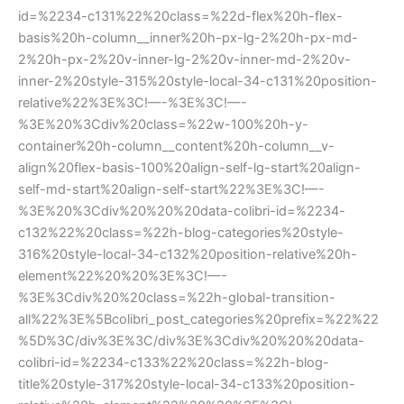
id=%2234-c131%22%20class=%22d-flex%20h-flex-
basis%20h-column__inner%20h-px-lg-2%20h-px-md-
2%20h-px-2%20v-inner-lg-2%20v-inner-md-2%20v-
inner-2%20style-315%20style-local-34-c131%20position-
relative%22%3E%3C!—-%3E%3C!—-
%3E%20%3Cdiv%20class=%22w-100%20h-y-
container%20h-column__content%20h-column__v-
align%20flex-basis-100%20align-self-lg-start%20align-
self-md-start%20align-self-start%22%3E%3C!—-
%3E%20%3Cdiv%20%20%20data-colibri-id=%2234-
c132%22%20class=%22h-blog-categories%20style-
316%20style-local-34-c132%20position-relative%20h-
element%22%20%20%3E%3C!—-
%3E%3Cdiv%20%20class=%22h-global-transition-
all%22%3E%5Bcolibri_post_categories%20prefix=%22%22
%5D%3C/div%3E%3C/div%3E%3Cdiv%20%20%20data-
colibri-id=%2234-c133%22%20class=%22h-blog-
title%20style-317%20style-local-34-c133%20position-