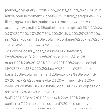
[colibri_loop query= »true » no_posts_found_text= »Aucun
article pour le moment » posts= »20″ filter_categories= » »
filter_tags= » » filter_authors= » » order_by= »date »
order_type= »null »]%5Bcolibri_item_template%5D%0A%20
%20%20%20%20%20%20%20%3Cdiv%20%20%20%20cla
ss=%22h-column%20h-column-container%20d-flex%20h-
col-lg-4%20h-col-md-6%20h-col-
12%20%5Bcolibri_post_class%5D%20masonry-
item%20style-312-outer%20style-local-34-c128-
outer%22%20%20%3E%3Cdiv%20%20%20data-colibri-
id=%2234-c128%22%20class=%22d-flex%20h-flex-
basis%20h-column__inner%20h-px-lg-2%20h-px-md-
2%20h-px-2%20v-inner-lg-2%20v-inner-md-2%20v-
inner-2%20style-312%20style-local-34-c128%20position-
relative%22%3E%3C!—-%3E%3C!—-
%3E%20%3Cdiv%20%20class=%22w-100%20h-y-
container%20h-column__content%20h-column__v-