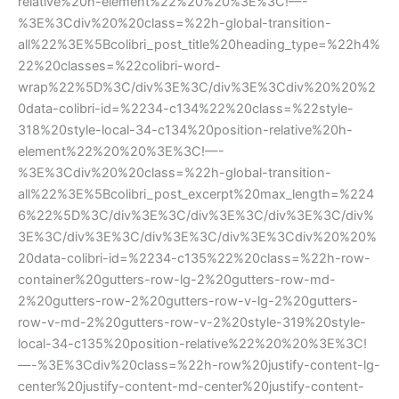
relative%20h-element%22%20%20%3E%3C!—-
%3E%3Cdiv%20%20class=%22h-global-transition-
all%22%3E%5Bcolibri_post_title%20heading_type=%22h4%
22%20classes=%22colibri-word-
wrap%22%5D%3C/div%3E%3C/div%3E%3Cdiv%20%20%2
0data-colibri-id=%2234-c134%22%20class=%22style-
318%20style-local-34-c134%20position-relative%20h-
element%22%20%20%3E%3C!—-
%3E%3Cdiv%20%20class=%22h-global-transition-
all%22%3E%5Bcolibri_post_excerpt%20max_length=%224
6%22%5D%3C/div%3E%3C/div%3E%3C/div%3E%3C/div%
3E%3C/div%3E%3C/div%3E%3C/div%3E%3Cdiv%20%20%
20data-colibri-id=%2234-c135%22%20class=%22h-row-
container%20gutters-row-lg-2%20gutters-row-md-
2%20gutters-row-2%20gutters-row-v-lg-2%20gutters-
row-v-md-2%20gutters-row-v-2%20style-319%20style-
local-34-c135%20position-relative%22%20%20%3E%3C!
—-%3E%3Cdiv%20class=%22h-row%20justify-content-lg-
center%20justify-content-md-center%20justify-content-