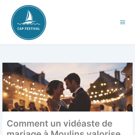
Aller
au
contenu
Comment un vidéaste de
mariage à Moulins valorise